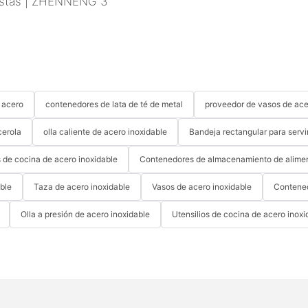
 acero
contenedores de lata de té de metal
proveedor de vasos de ace
erola
olla caliente de acero inoxidable
Bandeja rectangular para servi
s de cocina de acero inoxidable
Contenedores de almacenamiento de alimen
able
Taza de acero inoxidable
Vasos de acero inoxidable
Contened
Olla a presión de acero inoxidable
Utensilios de cocina de acero inoxi