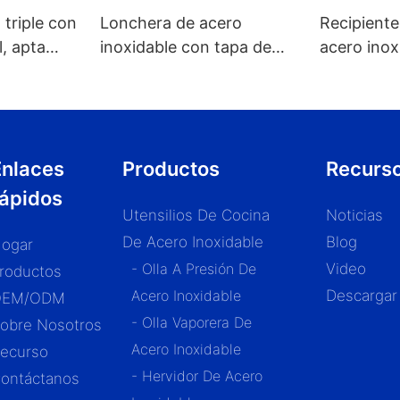
 triple con
Lonchera de acero
Recipiente
l, apta
inoxidable con tapa de
acero inox
de cocinas.
madera al por mayor -
cuchara y
ZHENNENG
válvula in
granos de 1
Enlaces
Productos
Recurs
rápidos
Utensilios De Cocina
Noticias
De Acero Inoxidable
Blog
ogar
- Olla A Presión De
Video
roductos
Acero Inoxidable
Descargar
OEM/ODM
- Olla Vaporera De
obre Nosotros
Acero Inoxidable
ecurso
- Hervidor De Acero
ontáctanos