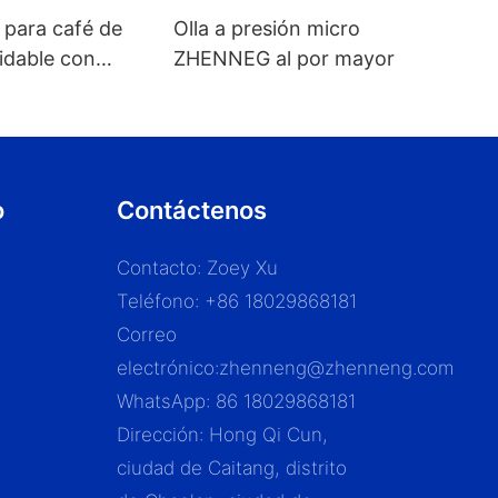
 para café de
Olla a presión micro
idable con
ZHENNEG al por mayor
 tapa con
corporada para
,2/1,5/1,8 l
o
Contáctenos
Contacto: Zoey Xu
Teléfono: +86 18029868181
Correo
electrónico:
zhenneng@zhenneng.com
WhatsApp: 86 18029868181
Dirección: Hong Qi Cun,
ciudad de Caitang, distrito