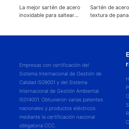
La mejor sartén de acero
Sartén de acero
inoxidable para saltear
textura de pana
con tapa de vidrio y
para todo tipo 
diseño antiadherente de
panal de abeja de la
marca ZHENNENG.
Empresas con certificación del
Sistema Internacional de Gestión de
H
Calidad IS09001 y del Sistema
P
Internacional de Gestión Ambiental
IS014001. Obtuvieron varias patentes
S
nacionales y productos eléctricos
R
mediante la certificación nacional
C
obligatoria CCC.