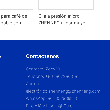
 para café de
Olla a presión micro
idable con
ZHENNEG al por mayor
 tapa con
corporada para
,2/1,5/1,8 l
o
Contáctenos
Contacto: Zoey Xu
Teléfono: +86 18029868181
Correo
electrónico:
zhenneng@zhenneng.com
WhatsApp: 86 18029868181
Dirección: Hong Qi Cun,