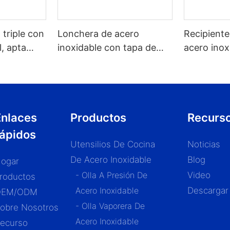
 triple con
Lonchera de acero
Recipiente
l, apta
inoxidable con tapa de
acero inox
de cocinas.
madera al por mayor -
cuchara y
ZHENNENG
válvula in
granos de 1
Enlaces
Productos
Recurs
rápidos
Utensilios De Cocina
Noticias
De Acero Inoxidable
Blog
ogar
- Olla A Presión De
Video
roductos
Acero Inoxidable
Descargar
OEM/ODM
- Olla Vaporera De
obre Nosotros
Acero Inoxidable
ecurso