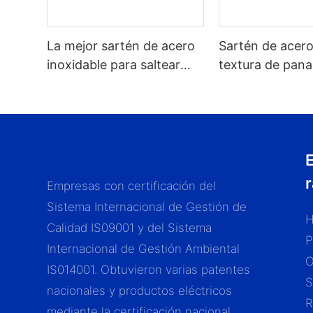
La mejor sartén de acero
Sartén de acero
inoxidable para saltear
textura de pana
con tapa de vidrio y
para todo tipo 
diseño antiadherente de
panal de abeja de la
marca ZHENNENG.
Empresas con certificación del
Sistema Internacional de Gestión de
H
Calidad IS09001 y del Sistema
P
Internacional de Gestión Ambiental
IS014001. Obtuvieron varias patentes
S
nacionales y productos eléctricos
R
mediante la certificación nacional