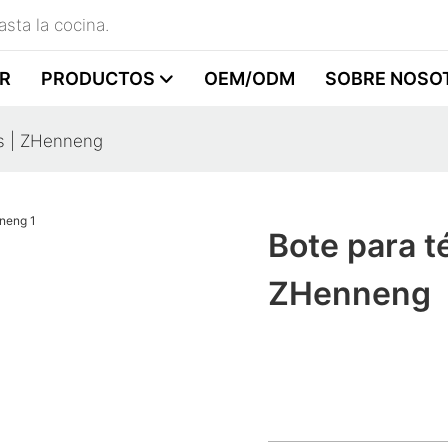
sta la cocina.
R
PRODUCTOS
OEM/ODM
SOBRE NOSO
as | ZHenneng
Bote para t
ZHenneng