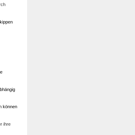
rch
 kippen
ie
abhängig
en können
r ihre