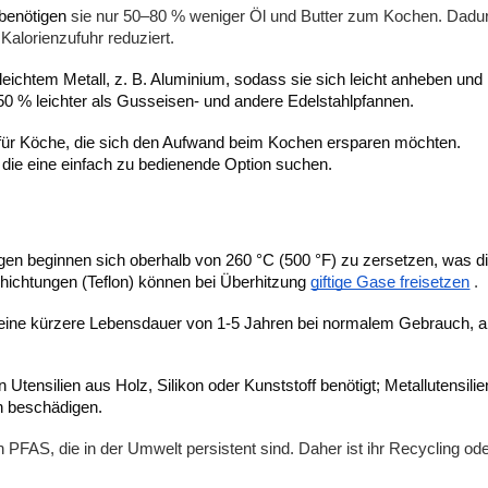
 benötigen
sie
nur 50–80 % weniger Öl und Butter zum Kochen. Dadu
Kalorienzufuhr reduziert.
leichtem Metall, z. B. Aluminium, sodass sie sich leicht anheben und
50 % leichter als Gusseisen- und andere Edelstahlpfannen.
 für Köche, die sich den Aufwand beim Kochen ersparen möchten.
, die eine einfach zu bedienende Option suchen.
en beginnen sich oberhalb von 260 °C (500 °F) zu zersetzen, was d
hichtungen (Teflon) können
bei Überhitzung
giftige Gase freisetzen
.
eine kürzere Lebensdauer von 1-5 Jahren bei normalem Gebrauch, 
 Utensilien aus Holz, Silikon oder Kunststoff benötigt; Metallutensili
h beschädigen.
 PFAS, die in der Umwelt persistent sind. Daher ist ihr Recycling ode