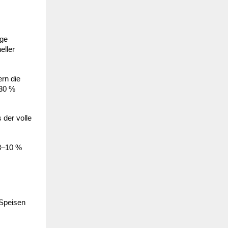
ige
eller
ern die
 30 %
 der volle
 8–10 %
 Speisen