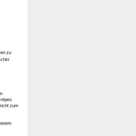
en zu 
hirr 
en
 Crêpes
ericht zum
 einem