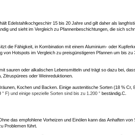
 hält Edelstahlkochgeschirr 15 bis 20 Jahre und gilt daher als langfrist
ständig und sieht im Vergleich zu Pfannenbeschichtungen, die sich schn
itzt die Fähigkeit, in Kombination mit einem Aluminium- oder Kupferk
ng von Hotspots im Vergleich zu preisgünstigeren Pfannen um bis zu
 mit sauren oder alkalischen Lebensmitteln und trägt so dazu bei, dass
, Zitruspürees oder Weinreduktionen.
 Bräunen, Kochen und Backen. Einige austenitische Sorten (18 % Cr,
0
°
F) und einige spezielle Sorten sind bis zu 1.200
°
beständig.
C.
Ohne das empfohlene Vorheizen und Einölen kann das Anhaften von
u Problemen führt.