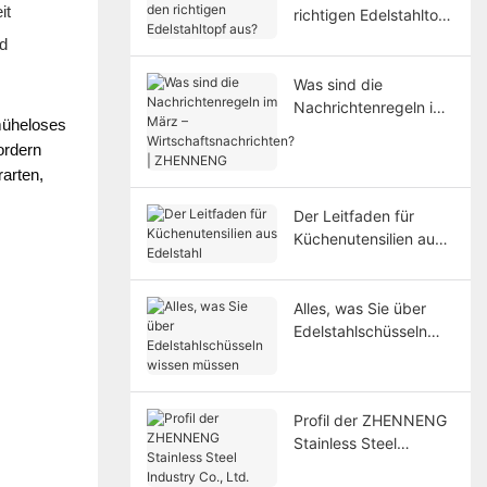
it
richtigen Edelstahltopf
aus?
nd
Was sind die
Nachrichtenregeln im
müheloses 
März –
rdern 
Wirtschaftsnachrichte
rarten,
n? | ZHENNENG
Der Leitfaden für
Küchenutensilien aus
Edelstahl
Alles, was Sie über
Edelstahlschüsseln
wissen müssen
Profil der ZHENNENG
Stainless Steel
Industry Co., Ltd.