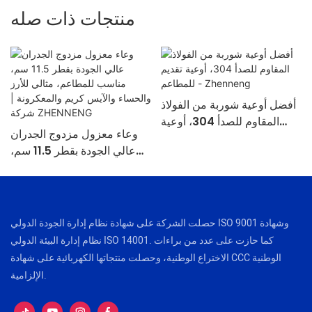
منتجات ذات صله
أفضل أوعية شوربة من الفولاذ
المقاوم للصدأ 304، أوعية
وعاء معزول مزدوج الجدران
تقديم للمطاعم - Zhenneng
عالي الجودة بقطر 11.5 سم،
مناسب للمطاعم، مثالي للأرز
والحساء والآيس كريم
والمعكرونة | شركة
ZHENNENG
حصلت الشركة على شهادة نظام إدارة الجودة الدولي ISO 9001 وشهادة
نظام إدارة البيئة الدولي ISO 14001. كما حازت على عدد من براءات
الاختراع الوطنية، وحصلت منتجاتها الكهربائية على شهادة CCC الوطنية
الإلزامية.