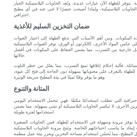
توفر للطهاة الآن خيارات عديدة، وتُعد الحاويات البلاستيكية الخيار
حاويات البلاستيكية، ولماذا أصبحت عنصرًا لا غنى عنه في أي مطبخ
احترافي.
ضمان التخزين السليم للأغذية
دة المكونات. ومن أهم الأسباب التي تدفع الطهاة إلى اختيار العبوات
لى عكس المواد الأخرى، كالكرتون أو الورق، توفر العبوات البلاستيكية
 عوامل خارجية من التسرب، مما يضمن الحفاظ على المكونات في أفضل
حالاتها.
 السائلة. فآلية إحكام إغلاقها تمنع التسرب، مما يقلل من خطر التلوث
مح للطهاة بالتعرف على محتوياتها بسهولة دون الحاجة إلى فتح كل عبوة،
وهو ما يوفر وقتًا ثمينًا في بيئة المطبخ سريعة الوتيرة.
المتانة والتنوع
الاحترافية التي تتطلب استخدامًا مكثفًا. فهي تتحمل الاستخدام اليومي
ن الأخرى، لا تنكسر الحاويات البلاستيكية أو تنثني بسهولة، مما يضمن
استخدامها لفترة طويلة.
ما يوفر مرونة وسهولة في الاستخدام للطهاة. فمن الحاويات الصغيرة
إيجاد ما يناسب احتياجاتهم الخاصة. وتتيح مرونة الحاويات البلاستيكية