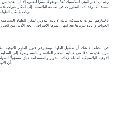
رغم أن الأثر البيئي للبلاستيك يُعدّ موضوعًا مثيرًا للقلق، إلا أن العديد 
مستدامة. وقد أدت التطورات في صناعة البلاستيك إلى ابتكار عبوات بلاستيكي
وبات بإمكان الطهاة الآن إعطاء الأولوية للاستدامة دون التنازل عن مزايا التخزين البلاستيكي.
باختيارهم عبوات بلاستيكية قابلة لإعادة التدوير، يُمكن للطهاة المساه
العبوات وإعادة تدويرها بعد انتهاء عمرها الافتراضي الحد الأدنى من الضرر 
في الختام، لا شك أن تفضيل الطهاة ومحترفي فنون الطهي للأوعية البلاس
مزايا عديدة، بدءًا من حماية الطعام الفائقة ومتانته، وصولًا إلى التنظيم 
الأوعية البلاستيكية القابلة لإعادة التدوير والمستدامة خيارًا مسؤولًا 
أن الأوعية البلاستيكية ستظل عنصرًا أساسيًا في المطابخ الاحترافية حول العالم.