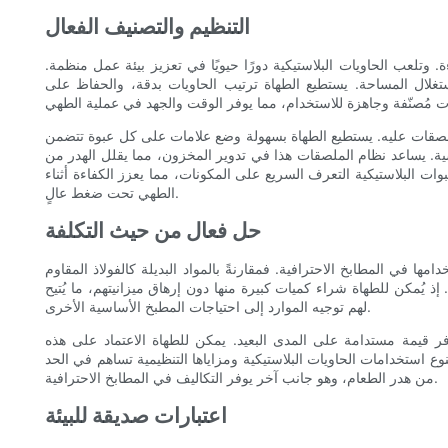
التنظيم والتصنيف الفعال
ة. وتلعب الحاويات البلاستيكية دورًا حيويًا في تعزيز بيئة عمل منظمة.
تغلال المساحة. يستطيع الطهاة ترتيب الحاويات بدقة، والحفاظ على
لملصقات عليه. يستطيع الطهاة بسهولة وضع علامات على كل عبوة تتضمن
ة. يساعد نظام الملصقات هذا في تدوير المخزون، مما يقلل الهدر من
ات البلاستيكية التعرف السريع على المكونات، مما يعزز الكفاءة أثناء
الطهي تحت ضغط عالٍ.
حل فعال من حيث التكلفة
امها في المطابخ الاحترافية. فمقارنةً بالمواد البديلة كالفولاذ المقاوم
. إذ يُمكن للطهاة شراء كميات كبيرة منها دون إرهاق ميزانيتهم، ما يُتيح
لهم توجيه الموارد إلى احتياجات المطبخ الأساسية الأخرى.
وفر قيمة مستدامة على المدى البعيد. يمكن للطهاة الاعتماد على هذه
وع استخدامات الحاويات البلاستيكية ومزاياها التنظيمية تساهم في الحد
من هدر الطعام، وهو جانب آخر يوفر التكاليف في المطابخ الاحترافية.
اعتبارات صديقة للبيئة