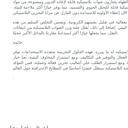
من الطهاة يختارون عبوات بلاستيكية قابلة لإعادة التدوير ومصنوعة من مواد
ة قابلة للتحلل الحيوي والتسميد، مما يوفر خيارًا أكثر ملاءمة للبيئة.
مة بفعالية في تقليل بصمتهم الكربونية. ويضمن التخلص السليم من هذه
البيئي. إضافةً إلى ذلك، يُقلل خفة وزن العبوات البلاستيكية من انبعاثات
النقل، مما يجعلها خيارًا أكثر استدامةً مقارنةً بالبدائل الأكبر حجمًا.
خاتمة:
تيكية له ما يبرره. فهذه الحلول التخزينية متعددة الاستخدامات توفر
الفعال والتوفير في التكاليف. ومع استمرار المخاوف البيئية، يُعدّ خيار
للطهاة. ومع استمرار الطلب على أساليب تخزين فعالة وعملية، فمن المؤكد
.
ابق على تواصل معنا