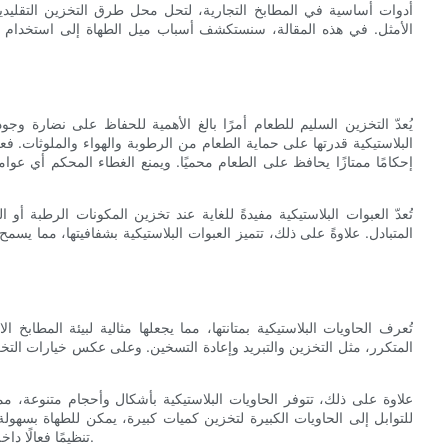
أدوات أساسية في المطابخ التجارية، لتحل محل طرق التخزين التقليدية. ي
الأمثل. في هذه المقالة، سنستكشف أسباب ميل الطهاة إلى استخدام ال
يُعدّ التخزين السليم للطعام أمرًا بالغ الأهمية للحفاظ على نضارة وجو
البلاستيكية قدرتها على حماية الطعام من الرطوبة والهواء والملوثات. فع
إحكامًا ممتازًا يحافظ على الطعام محميًا. ويمنع الغطاء المحكم أي
تُعدّ العبوات البلاستيكية مفيدةً للغاية عند تخزين المكونات الرطبة أو
المتبادل. علاوةً على ذلك، تتميز العبوات البلاستيكية بشفافيتها، مما يس
تُعرف الحاويات البلاستيكية بمتانتها، مما يجعلها مثالية لبيئة المطابخ 
المتكرر، مثل التخزين والتبريد وإعادة التسخين. وعلى عكس خيارات التخزي
علاوة على ذلك، تتوفر الحاويات البلاستيكية بأشكال وأحجام متنوعة، م
للتوابل إلى الحاويات الكبيرة لتخزين كميات كبيرة، يمكن للطهاة بسهولة 
تنظيمًا فعالًا داخل المطبخ، مما يُحسّن استخدام مساحة التخزين ويعزز بيئة عمل منظمة.