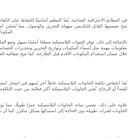
في المطابخ الاحترافية الصاخبة، يُعدّ التنظيم أساسيًا للحفاظ على الكفاء
يتيح تصميمها القابل للتكديس سهولة التخزين والوصول، مما يُحسّن اس
المكونات مُصنّفة وجاهزة للاستخدام، مما يوفر الوقت والجهد في عملية الطهي.
بالإضافة إلى ذلك، توفر العبوات البلاستيكية سطحًا أملسًا يسهل وضع ا
معلومات مهمة مثل أسماء المكونات وتواريخ التخزين وتحذيرات الحساسي
خلال ضمان استخدام المكونات الأقدم قبل الطازجة. كما تتيح شفافية العبو
يُعدّ انخفاض تكلفة الحاويات البلاستيكية عاملاً آخر يُسهم في انتشار استخد
للصدأ أو الزجاج، تُعتبر الحاويات البلاستيكية أكثر فعالية من حيث التكلفة
علاوة على ذلك، تضمن متانة الحاويات البلاستيكية عمرًا طويلًا، مما ي
الحاويات لفترات طويلة دون الحاجة إلى استبدالها بشكل متكرر. كما أن تن