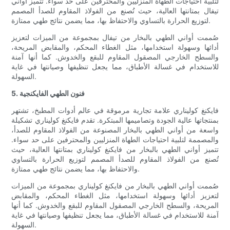
لتلبية احتياجات الطهاة المنزليين والمحترفين على حد سواء. تتميز أواني
تيفال بمتانتها العالية، حيث تُصنع من الفولاذ المقاوم للصدأ المصمم
لتوزيع الحرارة بالتساوي والاحتفاظ بها، مما يضمن نتائج طهي ممتازة.
صُممت أواني الطهي بالبخار من تيفال بمجموعة من الميزات لتعزيز
أدائها وسهولة استخدامها، مثل الغطاء المحكم، والمقابض المريحة،
والسطح الخارجي المصقول المقاوم للبقع والخدوش. كما أنها آمنة
للاستخدام في غسالة الأطباق، مما يجعل تنظيفها وصيانتها في غاية
السهولة.
5. فنون الطهي الفايكنجية
فايكنغ كوليناري علامة تجارية مرموقة في عالم أدوات المطبخ، تشتهر
بمنتجاتها عالية الجودة وتصاميمها المبتكرة. تقدم فايكنغ كوليناري تشكيلة
واسعة من أواني الطهي بالبخار المصنوعة من الفولاذ المقاوم للصدأ،
والمصممة لتلبية احتياجات الطهاة المنزليين والمحترفين على حد سواء.
تتميز أواني الطهي بالبخار من فايكنغ كوليناري بمتانتها العالية، حيث
تُصنع من الفولاذ المقاوم للصدأ المصمم لتوزيع الحرارة بالتساوي
والاحتفاظ بها، مما يضمن نتائج طهي ممتازة.
صُممت أواني الطهي بالبخار من فايكنغ كوليناري بمجموعة من الميزات
لتعزيز أدائها وسهولة استخدامها، مثل الغطاء المحكم، والمقابض
المريحة، والسطح الخارجي المصقول المقاوم للبقع والخدوش. كما أنها
آمنة للاستخدام في غسالة الأطباق، مما يجعل تنظيفها وصيانتها في غاية
السهولة.