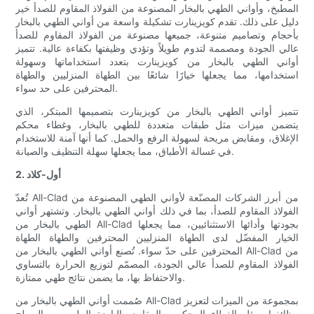
المطبخ، وأواني الطهي بالبخار المصنوعة من الفولاذ المقاوم للصدأ خير
دليل على ذلك. تقدم كويزينارت تشكيلة واسعة من أواني الطهي بالبخار
بأحجام وتصاميم متنوعة، جميعها مصنوعة من الفولاذ المقاوم للصدأ
عالي الجودة ومصممة لتدوم طويلاً وتؤدي وظيفتها بكفاءة عالية. تتميز
أواني الطهي بالبخار من كويزينارت بتعدد استخداماتها وسهولة
استخدامها، مما يجعلها خيارًا شائعًا بين الطهاة المنزليين والطهاة
المحترفين على حد سواء.
تتميز أواني الطهي بالبخار من كويزينارت بتصميمها المبتكر، الذي
يتضمن ميزات مثل طبقات متعددة للطهي بالبخار، وغطاء محكم
الإغلاق، ومقابض مريحة لسهولة الرفع والحمل. كما أنها آمنة للاستخدام
في غسالة الأطباق، مما يجعلها سهلة التنظيف والصيانة.
2. أول-كلاد
تُعدّ All-Clad من أبرز الشركات المصنّعة لأواني الطهي المصنوعة من
الفولاذ المقاوم للصدأ، بما في ذلك أواني الطهي بالبخار. وتشتهر أواني
الطهي بالبخار من All-Clad بجودتها وأدائها الاستثنائيين، مما يجعلها
الخيار المفضّل لدى الطهاة المنزليين المحترفين والطهاة الطهاة
المحترفين على حدّ سواء. تُصنع أواني الطهي بالبخار من All-Clad من
الفولاذ المقاوم للصدأ عالي الجودة، المصمّم لتوزيع الحرارة بالتساوي
والاحتفاظ بها، ما يضمن نتائج طهي ممتازة.
صُممت أواني الطهي بالبخار من All-Clad بمجموعة من الميزات لتعزيز
وظائفها، مثل الغطاء المحكم، والمقابض الباردة الملمس، والسطح