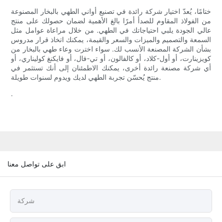
ختامًا، يُعدّ اختيار شركة رائدة في تصنيع أواني الطهي بالبخار المصنوعة
من الفولاذ المقاوم للصدأ أمرًا بالغ الأهمية لضمان حصولك على منتج
عالي الجودة يلبي احتياجاتك في الطهي. من خلال مراعاة عوامل مثل
السمعة والتصميم والميزات والسعر والقيمة، يمكنك اتخاذ قرار مدروس
بشأن الشركة المصنعة الأنسب لك. سواء اخترت وعاء طهي بالبخار من
كويزينارت، أو أول-كلاد، أو كالفالون، أو تي-فال، أو فايكنغ كوليناري، أو
أي شركة مصنعة رائدة أخرى، يمكنك الاطمئنان إلى أنك تستثمر في
منتج يُحسّن تجربة الطهي لديك ويدوم لسنوات طويلة.
.
ابق على تواصل معنا
شركة