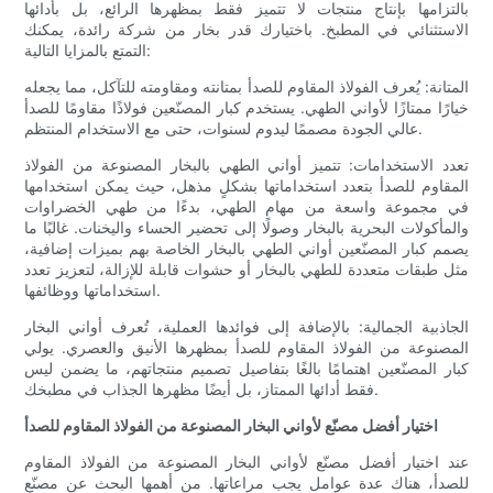
بالتزامها بإنتاج منتجات لا تتميز فقط بمظهرها الرائع، بل بأدائها
الاستثنائي في المطبخ. باختيارك قدر بخار من شركة رائدة، يمكنك
التمتع بالمزايا التالية:
المتانة: يُعرف الفولاذ المقاوم للصدأ بمتانته ومقاومته للتآكل، مما يجعله
خيارًا ممتازًا لأواني الطهي. يستخدم كبار المصنّعين فولاذًا مقاومًا للصدأ
عالي الجودة مصممًا ليدوم لسنوات، حتى مع الاستخدام المنتظم.
تعدد الاستخدامات: تتميز أواني الطهي بالبخار المصنوعة من الفولاذ
المقاوم للصدأ بتعدد استخداماتها بشكلٍ مذهل، حيث يمكن استخدامها
في مجموعة واسعة من مهام الطهي، بدءًا من طهي الخضراوات
والمأكولات البحرية بالبخار وصولًا إلى تحضير الحساء واليخنات. غالبًا ما
يصمم كبار المصنّعين أواني الطهي بالبخار الخاصة بهم بميزات إضافية،
مثل طبقات متعددة للطهي بالبخار أو حشوات قابلة للإزالة، لتعزيز تعدد
استخداماتها ووظائفها.
الجاذبية الجمالية: بالإضافة إلى فوائدها العملية، تُعرف أواني البخار
المصنوعة من الفولاذ المقاوم للصدأ بمظهرها الأنيق والعصري. يولي
كبار المصنّعين اهتمامًا بالغًا بتفاصيل تصميم منتجاتهم، ما يضمن ليس
فقط أدائها الممتاز، بل أيضًا مظهرها الجذاب في مطبخك.
اختيار أفضل مصنّع لأواني البخار المصنوعة من الفولاذ المقاوم للصدأ
عند اختيار أفضل مصنّع لأواني البخار المصنوعة من الفولاذ المقاوم
للصدأ، هناك عدة عوامل يجب مراعاتها. من أهمها البحث عن مصنّع