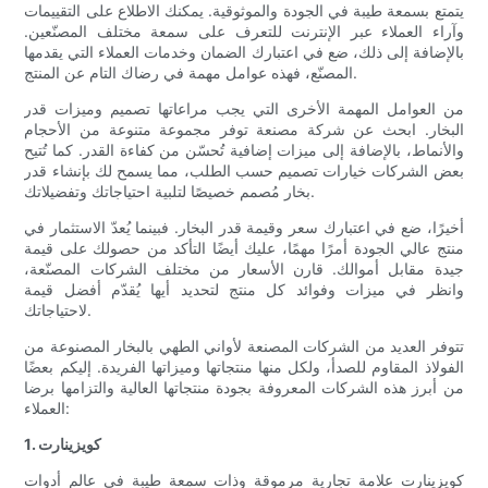
يتمتع بسمعة طيبة في الجودة والموثوقية. يمكنك الاطلاع على التقييمات
وآراء العملاء عبر الإنترنت للتعرف على سمعة مختلف المصنّعين.
بالإضافة إلى ذلك، ضع في اعتبارك الضمان وخدمات العملاء التي يقدمها
المصنّع، فهذه عوامل مهمة في رضاك ​​التام عن المنتج.
من العوامل المهمة الأخرى التي يجب مراعاتها تصميم وميزات قدر
البخار. ابحث عن شركة مصنعة توفر مجموعة متنوعة من الأحجام
والأنماط، بالإضافة إلى ميزات إضافية تُحسّن من كفاءة القدر. كما تُتيح
بعض الشركات خيارات تصميم حسب الطلب، مما يسمح لك بإنشاء قدر
بخار مُصمم خصيصًا لتلبية احتياجاتك وتفضيلاتك.
أخيرًا، ضع في اعتبارك سعر وقيمة قدر البخار. فبينما يُعدّ الاستثمار في
منتج عالي الجودة أمرًا مهمًا، عليك أيضًا التأكد من حصولك على قيمة
جيدة مقابل أموالك. قارن الأسعار من مختلف الشركات المصنّعة،
وانظر في ميزات وفوائد كل منتج لتحديد أيها يُقدّم أفضل قيمة
لاحتياجاتك.
تتوفر العديد من الشركات المصنعة لأواني الطهي بالبخار المصنوعة من
الفولاذ المقاوم للصدأ، ولكل منها منتجاتها وميزاتها الفريدة. إليكم بعضًا
من أبرز هذه الشركات المعروفة بجودة منتجاتها العالية والتزامها برضا
العملاء:
1. كويزينارت
كويزينارت علامة تجارية مرموقة وذات سمعة طيبة في عالم أدوات