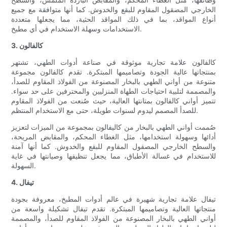
الخارجي المصقول المقاوم للبقع والخدوش. كما أنها متوافقة مع جميع
أنواع المواقد، بما في ذلك المواقد الحثية، مما يجعلها متعددة
الاستخدامات وسهلة الاستخدام في أي مطبخ.
3. كالفالون
كالفالون علامة تجارية موثوقة في صناعة أدوات الطهي، تشتهر
بمنتجاتها عالية الجودة وتصاميمها المبتكرة. تقدم كالفالون مجموعة
متنوعة من أواني الطهي بالبخار المصنوعة من الفولاذ المقاوم للصدأ،
والمصممة لتلبية احتياجات الطهاة المنزليين والمحترفين على حد سواء.
تتميز أواني كالفالون بمتانتها العالية، حيث صُنعت من الفولاذ المقاوم
للصدأ المصمم ليدوم لسنوات طويلة، حتى مع الاستخدام المنتظم.
صُممت أواني الطهي بالبخار من كاليفالون بمجموعة من الميزات لتعزيز
أدائها وسهولة استخدامها، مثل الغطاء المحكم، والمقابض المريحة،
والسطح الخارجي المصقول المقاوم للبقع والخدوش. كما أنها آمنة
للاستخدام في غسالة الأطباق، مما يجعل تنظيفها وصيانتها في غاية
السهولة.
4. تيفال
تيفال علامة تجارية شهيرة في عالم أدوات المطبخ، معروفة بجودة
منتجاتها العالية وتصاميمها المبتكرة. تقدم تيفال تشكيلة واسعة من
أواني الطهي بالبخار المصنوعة من الفولاذ المقاوم للصدأ، والمصممة