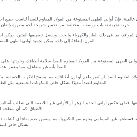
اق عالمية، فإنّ أواني الطهي المصنوعة من الفولاذ المقاوم للصدأ تُناسب جميع ا
حرية تجربة تقنيات ووصفات مختلفة. من تحمير شريحة لحم مطهوة بإتقان إلى طهي يخنة شهية، يتفوّق الفولاذ المقاوم للصدأ في كلّ مسعى طهي.
المواقد، بما في ذلك الغاز والكهرباء والحث. وبفضل تصميمها المتين، يمكن استخد
الفرن. إضافةً إلى ذلك، يمكن تجميد أواني الطهي المصنوعة من الفولاذ المقاوم للصدأ، مما يتيح لك تخزين بقايا الطعام بسهولة.
أواني الطهي المصنوعة من الفولاذ المقاوم للصدأ سلامة أطباقك وجودتها. على ع
للصدأ بأنه غير متفاعل، مما يضمن عدم تسرب أي مواد كيميائية أو معادن ضارة إلى طعامك أثناء عملية الطهي.
ولاذ المقاوم للصدأ لن تُغير طعم أو لون أطباقك، مما يسمح للنكهات الحقيقية لم
المقاوم للصدأ مفيدًا بشكل خاص للمكونات الحمضية مثل الطماطم أو الحمضيات، لأنها لن تتفاعل ولن تؤثر على المذاق العام لوجباتك.
تها. فعلى عكس أواني الحديد الزهر أو الأواني غير اللاصقة التي تتطلب أساليب
الأطباق. كما أن سطحه الأملس يمنع التصاق جزيئات الطعام، مما يجعل تنظيفه في غاية السهولة.
ة. فسطحها غير المسامي يقاوم نمو البكتيريا، مما يضمن عدم بقاء أي كائنات دقيق
بشكل خاص للمطابخ الاحترافية حيث تُعد النظافة وسلامة الغذاء من الأمور بالغة الأهمية.