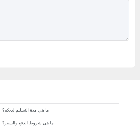
أفضل 10 شركات مصنعة لأدوات المطبخ الأصلية (OEM) والتصميم والتصنيع الأصلي (ODM) في الصين
ما هي مدة التسليم لديكم؟
ما هي شروط الدفع والسعر؟
كيفية الطهي باستخ