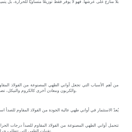
بلا منازع على عرشها. فهو لا يوفر فقط توزيعًا متساويًا للحرارة، بل ي
من أهم الأسباب التي تجعل أواني الطهي المصنوعة من الفولاذ المقاوم 
والكربون ومعادن أخرى كالكروم والنيكل، تضمن توزيعًا فعالًا للحرارة. كما تسمح خصائصه الموصلة للحرارة بتوزيعها بالتساوي على سطح الأواني، مما يمنع ظهور بقع ساخنة أو باردة قد تفسد الطبق.
يُعدّ الاستثمار في أواني طهي عالية الجودة من الفولاذ المقاوم للصدأ اس
تتحمل أواني الطهي المصنوعة من الفولاذ المقاوم للصدأ درجات الحرار
تقنيات الطهي التي تتطلب حرارة عالية. إضافةً إلى ذلك، يتميز الفولاذ المقاوم للصدأ بمقاومته للتآكل والصدأ والبقع، مما يضمن استمرار أداء أواني الطهي بكفاءة عالية لسنوات طويلة.