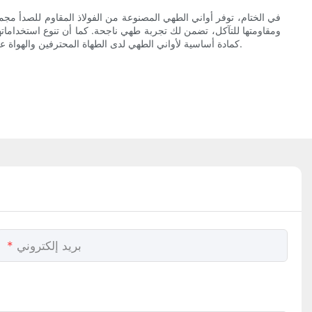
في الختام، توفر أواني الطهي المصنوعة من الفولاذ المقاوم للصدأ مجموع
ومقاومتها للتآكل، تضمن لك تجربة طهي ناجحة. كما أن تنوع استخداماتها 
كمادة أساسية لأواني الطهي لدى الطهاة المحترفين والهواة على حد سواء. لذا، إذا كنت ترغب في الارتقاء بتجربة الطهي لديك والاستثمار في أواني طهي متينة وموثوقة، فإن الفولاذ المقاوم للصدأ هو خيارك الأمثل.
بريد إلكتروني