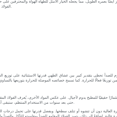
تميز أيضًا بعمره الطويل، مما يجعله الخيار الأمثل للطهاة الهواة والمحترفين 
الفولاذ المقاوم للصدأ، ونوضح لماذا يجب أن تكون عنصرًا أساسيًا في كل مطبخ.
للصدأ تحظى بتقدير كبير بين عشاق الطهي قدرتها الاستثنائية على توزيع الحر
تثمارًا حقيقيًا للمطبخ يدوم لأجيال. على عكس المواد الأخرى، يُعرف الفولاذ المق
حتى بعد سنوات من الاستخدام المنتظم، ستبقى أواني الطهي المصنوعة من الفولاذ المقاوم للصدأ تبدو وكأنها جديدة تمامًا.
ة العالية دون أن تتشوه أو تتلف سطحها. وبفضل قدرتها على تحمل درجات الحر