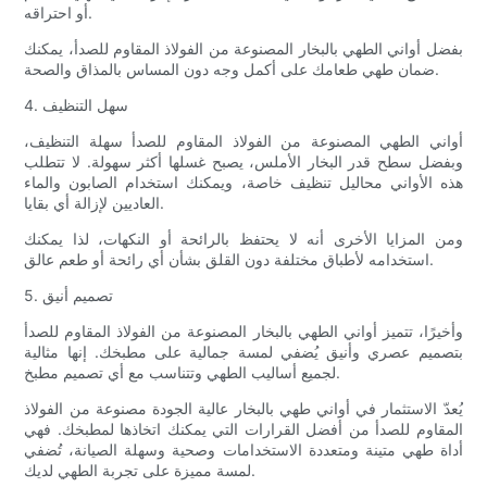
أو احتراقه.
بفضل أواني الطهي بالبخار المصنوعة من الفولاذ المقاوم للصدأ، يمكنك
ضمان طهي طعامك على أكمل وجه دون المساس بالمذاق والصحة.
4. سهل التنظيف
أواني الطهي المصنوعة من الفولاذ المقاوم للصدأ سهلة التنظيف،
وبفضل سطح قدر البخار الأملس، يصبح غسلها أكثر سهولة. لا تتطلب
هذه الأواني محاليل تنظيف خاصة، ويمكنك استخدام الصابون والماء
العاديين لإزالة أي بقايا.
ومن المزايا الأخرى أنه لا يحتفظ بالرائحة أو النكهات، لذا يمكنك
استخدامه لأطباق مختلفة دون القلق بشأن أي رائحة أو طعم عالق.
5. تصميم أنيق
وأخيرًا، تتميز أواني الطهي بالبخار المصنوعة من الفولاذ المقاوم للصدأ
بتصميم عصري وأنيق يُضفي لمسة جمالية على مطبخك. إنها مثالية
لجميع أساليب الطهي وتتناسب مع أي تصميم مطبخ.
يُعدّ الاستثمار في أواني طهي بالبخار عالية الجودة مصنوعة من الفولاذ
المقاوم للصدأ من أفضل القرارات التي يمكنك اتخاذها لمطبخك. فهي
أداة طهي متينة ومتعددة الاستخدامات وصحية وسهلة الصيانة، تُضفي
لمسة مميزة على تجربة الطهي لديك.