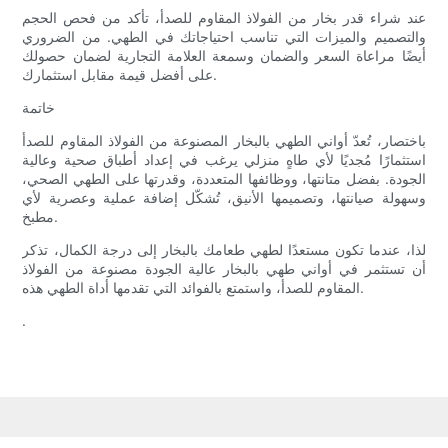
عند شراء قدر بخار من الفولاذ المقاوم للصدأ، تأكد من فحص الحجم
والتصميم والميزات التي تناسب احتياجاتك في الطهي. من الضروري
أيضًا مراعاة السعر والضمان وسمعة العلامة التجارية لضمان حصولك
على أفضل قيمة مقابل استثمارك.
خاتمة
باختصار، تُعدّ أواني الطهي بالبخار المصنوعة من الفولاذ المقاوم للصدأ
استثمارًا مُجديًا لأي طاهٍ منزلي يرغب في إعداد أطباق صحية وعالية
الجودة. بفضل متانتها، ووظائفها المتعددة، وقدرتها على الطهي الصحي،
وسهولة صيانتها، وتصميمها الأنيق، تُشكّل إضافة عملية وعصرية لأي
مطبخ.
لذا، عندما تكون مستعدًا لطهي طعامك بالبخار إلى درجة الكمال، تذكر
أن تستثمر في أواني طهي بالبخار عالية الجودة مصنوعة من الفولاذ
المقاوم للصدأ، واستمتع بالفوائد التي تقدمها أداة الطهي هذه.
.