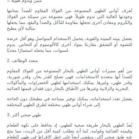
1. متين ويدوم طويلاً
تُعرف أواني الطهي المصنوعة من الفولاذ المقاوم للصدأ بمتانتها
وجودتها العالية التي تدوم طويلاً. فهي مصنوعة من سبيكة من الفولاذ
والكروم ومعادن أخرى تجعلها مقاومة للتآكل والصدأ والبقع، مما يجعلها
مثالية لأي مطبخ.
بفضل بنيته المتينة والقوية، يتحمل الاستخدام المتواصل وهو أقل عرضة
للتشوه أو التشقق مقارنةً بمواد أخرى كالألومنيوم أو النحاس. يدوم
لسنوات، مما يجعله استثمارًا مجديًا.
2. متعدد الوظائف
من أهم مميزات أواني الطهي بالبخار المصنوعة من الفولاذ المقاوم
للصدأ أنها متعددة الاستخدامات. فهي تصلح كقدر بخار، وقدر شوربة،
وقدر طهي، وغيرها. يمكنك استخدامها لطهي الخضراوات والمأكولات
البحرية والزلابية وغيرها من الأطباق بالبخار دون فقدان قيمتها الغذائية.
بفضل تعدد استخداماته، يمكنك توفير مساحة في مطبخك دون الحاجة
إلى شراء أواني طهي مختلفة لطرق الطهي المختلفة.
3. طهي صحي أكثر
يُعدّ الطهي بالبخار طريقة صحية للطهي، إذ يحافظ على نكهة الطعام
وقيمته الغذائية وقوامه. كما أنه يتطلب كمية أقل من الزيت، مما ينتج
عنه طبق صحي أكثر، ويقضي أيضاً على خطر الإفراط في طهي الطعام