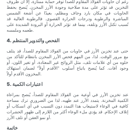
رغم أن حاويات الفولاذ المقاوم للصدأ توفر حماية ممتازة، إلا أن ظروف
التخزين قد تؤثر على مدة صلاحية وجودة الأرز المخزن. يُنصح بحفظ
الحاويات في مكان بارد وجاف ومظلم، بعيدًا عن أشعة الشمس
المباشرة والرطوبة ودرجات الحرارة القصوى. فالرطوبة العالية قد
تُسبب تكتل الأرز وتلفه، بينما قد تؤثر الحرارة أو البرودة الشديدة على
طعمه وملمسه.
4. الفحص والتدوير المنتظم
حتى عند تخزين الأرز في حاويات من الفولاذ المقاوم للصدأ، قد يتلف
مع مرور الوقت. لذا، من المهم فحص الأرز المخزن بانتظام للتأكد من
خلوه من أي علامات تلف، مثل الروائح غير المعتادة، أو تغير اللون، أو
وجود آفات. كما يُنصح باتباع أسلوب "الأقدم أولاً" لضمان استهلاك
المخزون الأقدم أولاً.
5. اعتبارات الكمية
عند تخزين الأرز في أوعية من الفولاذ المقاوم للصدأ، يُنصح بمراعاة
الكمية المخزنة. يتمدد الأرز عند طهيه، لذا من الضروري ترك مساحة
كافية في الوعاء لاستيعاب هذا التمدد دون التسبب في أي انسكاب أو
إتلاف الإحكام. قد يؤدي ملء الوعاء أكثر من اللازم إلى ظهور الحشرات
أو نمو العفن أو تلف الأرز.
خاتمة