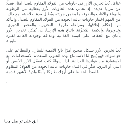
ختامًا، يُعدّ تخزين الأرز في حاويات من الفولاذ المقاوم للصدأ آمنًا، فضلًا
عن مزايا عديدة. إذ تحمي هذه الحاويات الأرز بفعالية من الرطوبة
والهواء والآفات والضوء، ما يضمن جودته ويُطيل مدة صلاحيته. مع ذلك،
من المهم اختيار حاويات عالية الجودة من الفولاذ المقاوم للصدأ، والتأكد
من إحكام إغلاقها، ومراعاة ظروف التخزين، والفحص الدوري،
وتدويرها، والكمية المُخزّنة. باتباع هذه الإرشادات، يُمكن تخزين الأرز
بأمان مع الحفاظ على قيمته الغذائية ومذاقه وجودته العامة لفترة
طويلة.
يُعدّ تخزين الأرز بشكل صحيح أمرًا بالغ الأهمية للمنازل والمطاعم على
حدٍ سواء. فهو يُتيح لنا الاستمتاع بهذه الحبوب المتعددة الاستخدامات مع
الاستفادة من فوائدها الغذائية. لذا، سواءً كنت تُفضّل الأرز الأبيض أو
البني أو البري، فكّر في اقتناء حاويات عالية الجودة من الفولاذ المقاوم
للصدأ للحفاظ على أرزك طازجًا وآمنًا ولذيذًا لأشهر قادمة.
.
ابق على تواصل معنا