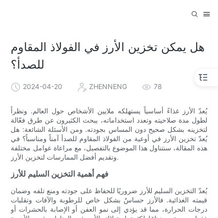
هل يمكن تخزين الأرز في الفولاذ المقاوم
للصدأ؟
2024-04-20
ZHENNENG
78
يُعدّ الأرز غذاءً أساسياً يستهلكه ملايين الأشخاص حول العالم. ونظراً
لطول مدة صلاحيته وتعدد استخداماته، يبحث الكثيرون عن طرق فعّالة
لتخزينه بشكل صحيح دون المساس بجودته. ومن الأسئلة الشائعة: هل
يُعدّ تخزين الأرز في أوعية من الفولاذ المقاوم للصدأ آمناً ومناسباً؟ في
هذه المقالة، سنتناول هذا الموضوع بالتفصيل، مع مراعاة عوامل مختلفة
وتقديم أفضل الممارسات لتخزين الأرز.
فهم أهمية التخزين السليم للأرز
يُعدّ التخزين السليم للأرز ضروريًا للحفاظ على جودته ومنع تلفه وضمان
قيمته الغذائية. فالأرز حساسٌ بشكل خاص للرطوبة والآفات وتقلبات
درجات الحرارة، مما قد يؤدي إلى نمو العفن أو الإصابة بالحشرات أو