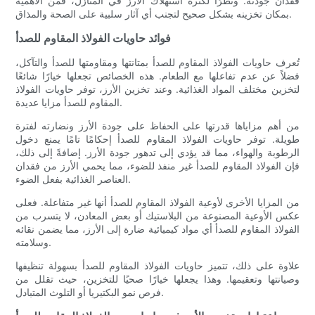
فقدان جودته. ونظرًا لكثرة استهلاك الأرز في المنازل، فمن الأهمية
بمكان تخزينه بشكل صحيح لتجنب أي آثار سلبية على الصحة والمذاق.
فوائد حاويات الفولاذ المقاوم للصدأ
تُعرف حاويات الفولاذ المقاوم للصدأ بمتانتها ومقاومتها للصدأ والتآكل،
فضلاً عن عدم تفاعلها مع الطعام. هذه الخصائص تجعلها خيارًا شائعًا
لتخزين مختلف المواد الغذائية. وعند تخزين الأرز، توفر حاويات الفولاذ
المقاوم للصدأ مزايا عديدة.
من أهم مزاياها قدرتها على الحفاظ على جودة الأرز ونضارته لفترة
طويلة. توفر حاويات الفولاذ المقاوم للصدأ إحكامًا تامًا يمنع دخول
الرطوبة والهواء، مما قد يؤدي إلى تدهور جودة الأرز. إضافةً إلى ذلك،
فإن الفولاذ المقاوم للصدأ غير منفذ للضوء، مما يحمي الأرز من فقدان
العناصر الغذائية بفعل الضوء.
من المزايا الأخرى لأوعية الفولاذ المقاوم للصدأ أنها غير متفاعلة. فعلى
عكس الأوعية المصنوعة من البلاستيك أو بعض المعادن، لا يتسرب من
الفولاذ المقاوم للصدأ أي مواد كيميائية ضارة إلى الأرز، مما يضمن نقائه
وسلامته.
علاوة على ذلك، تتميز حاويات الفولاذ المقاوم للصدأ بسهولة تنظيفها
وصيانتها وتعقيمها. وهذا يجعلها خيارًا صحيًا للتخزين، حيث تقلل من
فرص نمو البكتيريا أو التلوث المتبادل.