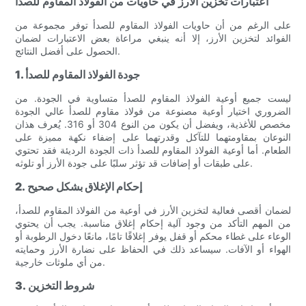
اعتبارات تخزين الأرز في حاويات من الفولاذ المقاوم للصدأ
على الرغم من أن حاويات الفولاذ المقاوم للصدأ توفر مجموعة من
الفوائد لتخزين الأرز، إلا أنه ينبغي مراعاة بعض الاعتبارات لضمان
الحصول على أفضل النتائج.
1. جودة الفولاذ المقاوم للصدأ
ليست جميع أوعية الفولاذ المقاوم للصدأ متساوية في الجودة. من
الضروري اختيار أوعية مصنوعة من فولاذ مقاوم للصدأ عالي الجودة
مخصص للأغذية، ويفضل أن يكون من النوع 304 أو 316. يُعرف هذان
النوعان بمقاومتهما للتآكل وقدرتهما على إضفاء نكهة مميزة على
الطعام. أما أوعية الفولاذ المقاوم للصدأ ذات الجودة الرديئة فقد تحتوي
على طبقات أو إضافات قد تؤثر سلبًا على جودة الأرز أو تلوثه.
2. إحكام الإغلاق بشكل صحيح
لضمان أقصى فعالية لتخزين الأرز في أوعية من الفولاذ المقاوم للصدأ،
من المهم التأكد من وجود آلية إحكام إغلاق مناسبة. يجب أن يحتوي
الوعاء على غطاء محكم أو قفل يوفر إغلاقًا تامًا، مانعًا دخول الرطوبة أو
الهواء أو الآفات. سيساعد ذلك في الحفاظ على نضارة الأرز وحمايته
من أي ملوثات خارجية.
3. شروط التخزين