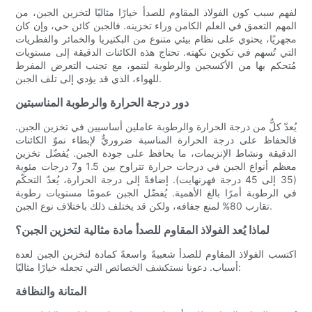
لفهم سبب كون الفولاذ المقاوم للصدأ خيارًا مثاليًا لتخزين الجبن، من
المهم التعمق في العلم الكامن وراء تخزينه. فالجبن كائن حي، وإن كان
مجهريًا، يحتوي على نظام بيئي متنوع من البكتيريا والخمائر والفطريات
التي تُسهم في تكوين نكهته. تحتاج هذه الكائنات الدقيقة إلى مستويات
مُتحكم بها من الأكسجين والرطوبة لتنمو، مع تجنب التعرض المفرط
للهواء، الذي قد يؤدي إلى تلف الجبن.
دور درجة الحرارة والرطوبة المناسبتين
يُعدّ كلٌّ من درجة الحرارة والرطوبة عاملين أساسيين في تخزين الجبن.
فالحفاظ على درجة الحرارة المناسبة ضروريٌّ لإبطاء نموّ الكائنات
الدقيقة ونشاط الإنزيمات، ما يحافظ على جودة الجبن. يُفضّل تخزين
معظم أنواع الجبن في درجات حرارة تتراوح بين 1.5 و7 درجات مئوية
(35 إلى 45 درجة فهرنهايت). إضافةً إلى درجة الحرارة، يُعدّ التحكّم
في الرطوبة أمرًا بالغ الأهمية. يُفضّل الجبن عمومًا مستويات رطوبة
تقارب 80% لمنع جفافه، ولكن قد يختلف ذلك باختلاف نوع الجبن.
لماذا يُعد الفولاذ المقاوم للصدأ مادة مثالية لتخزين الجبن؟
اكتسب الفولاذ المقاوم للصدأ شعبيةً واسعةً كمادة لتخزين الجبن لعدة
أسباب. دعونا نستكشف الخصائص التي تجعله خيارًا مثاليًا:
المتانة والنظافة