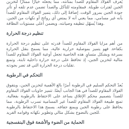
يُعرف الفولاذ المقاوم للصدأ بمتانته، مما يجعله خيارًا ممتازًا لتخزين
الجبن لفترات طويلة. فمقاومته للتآكل والصدأ تضمن عدم تلفه أو تأثر
جودة الجبن بمرور الوقت. إضافةً إلى ذلك، يتميز الفولاذ المقاوم للصدأ
بأنه غير مسامي، مما يعني أنه لا يمتص أي روائح أو نكهات من الجبن.
وهذا يُسهّل تنظيفه وصيانته، ويضمن أعلى مستويات النظافة.
تنظيم درجة الحرارة
من أهم مزايا الفولاذ المقاوم للصدأ قدرته على تنظيم درجة الحرارة
بكفاءة. فهو يتميز بموصلية حرارية عالية، مما يسمح بنقل الحرارة
بسرعة وبشكل متساوٍ. هذه الخاصية تجعل أوعية الفولاذ المقاوم للصدأ
مثالية لتخزين الجبن، إذ تحافظ على درجة حرارة داخلية ثابتة، وتمنع
تقلبات درجة الحرارة التي قد تضر بجودته.
التحكم في الرطوبة
يُعدّ التحكم السليم في الرطوبة أمرًا بالغ الأهمية لتخزين الجبن، ويتفوق
الفولاذ المقاوم للصدأ في هذا الجانب أيضًا. تتميز حاويات الفولاذ المقاوم
للصدأ بتصميم محكم الإغلاق يساعد على الاحتفاظ بالرطوبة بفعالية.
تمنع طبيعة الفولاذ المقاوم للصدأ غير المسامية تسرب الرطوبة، مما
يحافظ على رطوبة الجبن ويمنع جفافه. يسمح هذا الاحتفاظ بالرطوبة
للجبن بالنضوج بشكل مثالي وتطوير نكهاته وقوامه الفريد.
الحماية من الضوء والأشعة فوق البنفسجية