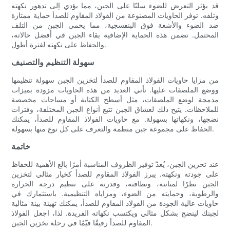
قد يؤثر التعرض للضوء سلبًا على الجبن، مما يؤدي إلى تدهور نكهته
وتلفه. توفر الحاويات المصنوعة من الفولاذ المقاوم للصدأ حماية ممتازة
ضد الضوء والأشعة فوق البنفسجية، مما يحمي الجبن من التلف
المحتمل. تضمن هذه الحماية الإضافية بقاء الجبن في أفضل حالاته،
والحفاظ على نكهته لفترة أطول.
سهولة التنظيم والتصنيف
من مزايا حاويات الفولاذ المقاوم للصدأ لتخزين الجبن سهولة تنظيمها
ووضع الملصقات عليها. تأتي العديد من هذه الحاويات مزودة بميزات
مدمجة لوضع الملصقات، مثل أسطح الكتابة أو مساحات مخصصة
للملاحظات. يتيح ذلك لعشاق الجبن تتبع أنواع الجبن المختلفة، وفترات
نضجها، ونكهاتها بسهولة. مع حاويات الفولاذ المقاوم للصدأ، يمكنك
الحفاظ على مجموعة جبن منظمة والتعرف على كل نوع منها بسهولة.
خاتمة
عند تخزين الجبن، يُعدّ توفير الظروف المناسبة أمرًا بالغ الأهمية للحفاظ
على جودته ونكهته. يبرز الفولاذ المقاوم للصدأ كخيار مثالي لتخزين
الجبن نظرًا لمتانته، ونظافته، وقدرته على تنظيم درجة الحرارة
والرطوبة، وحمايته من الضوء، ومزاياه التنظيمية. باستثمارك في
حاويات عالية الجودة من الفولاذ المقاوم للصدأ، يمكنك تهيئة بيئة مثالية
لجبنك لينضج بشكل مثالي ويكتسب نكهاته الفريدة. لذا، اجعل الفولاذ
المقاوم للصدأ رفيقًا قيّمًا في رحلة تخزين الجبن.