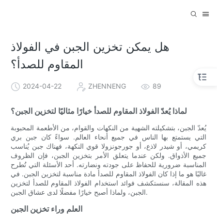
هل يمكن تخزين الجبن في الفولاذ
المقاوم للصدأ؟
2024-04-22
ZHENNENG
89
لماذا يُعدّ الفولاذ المقاوم للصدأ خيارًا مثاليًا لتخزين الجبن؟
يُعدّ الجبن، بتشكيلته الشهية من النكهات والقوام، من الأطعمة المحبوبة
التي يستمتع بها الناس في جميع أنحاء العالم. سواءً كان جبن بري
كريمي، أو شيدر لاذع، أو جورجونزولا قوي النكهة، فهناك جبن يُناسب
جميع الأذواق. ولكن عندما يتعلق الأمر بتخزين الجبن، فإن الظروف
المناسبة ضرورية للحفاظ على جودته ونضارته. أحد الأسئلة التي تُطرح
غالبًا هو ما إذا كان الفولاذ المقاوم للصدأ مادة مناسبة لتخزين الجبن. في
هذه المقالة، سنستكشف فوائد استخدام الفولاذ المقاوم للصدأ لتخزين
الجبن، ولماذا أصبح خيارًا مفضلًا لدى عشاق الجبن.
العلم وراء تخزين الجبن