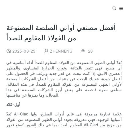
أفضل مصنعي أواني الصلصة المصنوعة
من الفولاذ المقاوم للصدأ
2025-03-25
ZHENNENG
28
تُعدّ أواني الطهي المصنوعة من الفولاذ المقاوم للصدأ أداة أساسية في
أي مطبخ. فهي تتميز بالمتانة، وتوزيع الحرارة المتساوي، والمظهر
العصري الأنيق. إذا كنت تبحث عن قدر جديد وترغب في الحصول على
أفضل جودة، فعليك البحث عن منتجات من أفضل الشركات المصنعة
لأواني الطهي المصنوعة من الفولاذ المقاوم للصدأ. في هذه المقالة،
سنلقي نظرة فاحصة على بعض أبرز الشركات المصنعة في هذا
المجال، وما يميزها عن منافسيها.
أول-كلاد
تُعدّ All-Clad علامة تجارية مرموقة في عالم أدوات المطبخ، ولها
أسبابها الوجيهة. فهي معروفة بجودة أواني الطهي المصنوعة من الفولاذ
المقاوم للصدأ، بما في ذلك القدور. تُصنع قدور All-Clad من مزيج من