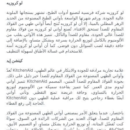
لو كروزيه
لو كروزيه شركة فرنسية لتصنيع أدوات الطبخ، تشتهر بمنتجاتها الملونة
عالية الجودة. ورغم شهرتها الواسعة بأواني الطبخ المصنوعة من الحديد
الزهر المطلي بالمينا، إلا أن لو كروزيه تُنتج أيضاً أواني طهي من الفولاذ
المقاوم للصدأ تستحق الاقتناء. تُصنع أواني لو كروزيه من فولاذ مقاوم
للصدأ عالي الجودة، مقاوم للصدأ والتآكل. تتميز هذه الأواني بقلب من
الألومنيوم بالكامل لتوزيع الحرارة بسرعة وبشكل متساوٍ، بالإضافة إلى
حافة دقيقة لصب السوائل دون فوضى. كما أن أواني لو كروزيه آمنة
للاستخدام في غسالة الأطباق لسهولة التنظيف.
كيتشن إيد
تُعدّ KitchenAid علامة تجارية مرادفة للجودة والابتكار في عالم الطهي،
وأواني الطهي المصنوعة من الفولاذ المقاوم للصدأ خير دليل على ذلك.
تتميز أواني KitchenAid بجودة الفولاذ المقاوم للصدأ المتين، المصمم
ليدوم مدى العمر. كما تتميز بقاعدة سميكة من الألومنيوم لتوزيع
الحرارة بالتساوي، وحافة عريضة تمنع التقطير. وتأتي أواني
KitchenAid أيضًا بغطاء زجاجي يتيح لك مراقبة عملية الطهي دون
الحاجة إلى رفع الغطاء.
باختصار، عندما يتعلق الأمر بمصنعي أواني الطهي المصنوعة من الفولاذ
المقاوم للصدأ، فهناك العديد من الشركات الرائدة في السوق. سواءً
كنت تُفضّل المتانة، أو توزيع الحرارة بشكل متساوٍ، أو التصميم الأنيق،
ستجد بالتأكيد ما يُناسبك. ننصحك بالاطلاع على منتجات All-Clad