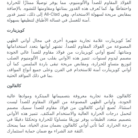
الفولاذ المقاوم للصدأ والألومنيوم، مما يوفر توصيلًا ممتازًا للحرارة
واحتفاظًا بها. كما تُعرف هذه القدور بمتانتها ومقاومتها للتشوه. بالإضافة
إلى ذلك، تتميز قدور All-Clad بمقابض مريحة لسهولة الاستخدام، وهي
آمنة للغسل في غسالة الأطباق لتنظيفها بسهولة.
كويزينارت
تُعدّ كويزينارت علامة تجارية شهيرة أخرى في مجال أواني الطهي
المصنوعة من الفولاذ المقاوم للصدأ. تشتهر أوانيها بتعدد استخداماتها
ومتانتها. تُصنع أواني كويزينارت من فولاذ مقاوم للصدأ عالي الجودة
مصمم ليدوم لسنوات. تتميز هذه الأواني بقلب من الألومنيوم الصلب
لتوزيع متساوٍ للحرارة، ومقابض مريحة تبقى باردة الملمس. كما أن
أواني كويزينارت آمنة للاستخدام في الفرن وعلى جميع أنواع المواقد،
بما في ذلك المواقد الحثية.
كالفالون
كالفالون علامة تجارية معروفة بتصميماتها المبتكرة وموادها عالية
الجودة، وأواني الطهي المصنوعة من الفولاذ المقاوم للصدأ ليست
استثناءً. تُصنع أواني كالفالون من فولاذ مقاوم للصدأ سميك مصمم
لتحمل درجات الحرارة العالية والاستخدام المكثف. تتميز هذه الأواني
بتصميم متعدد الطبقات يوفر توزيعًا متساويًا للحرارة وتحكمًا دقيقًا في
درجة الحرارة. كما تأتي أواني كالفالون بضمان مدى الحياة، مما يمنحك
الثقة عند الشراء مع ضمان حماية استثمارك.