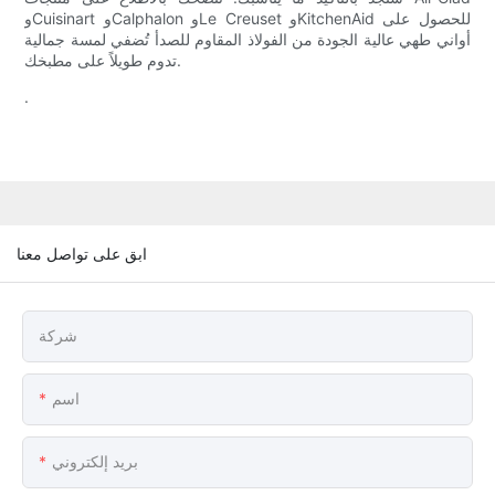
وCuisinart وCalphalon وLe Creuset وKitchenAid للحصول على
أواني طهي عالية الجودة من الفولاذ المقاوم للصدأ تُضفي لمسة جمالية
تدوم طويلاً على مطبخك.
.
ابق على تواصل معنا
شركة
اسم
بريد إلكتروني