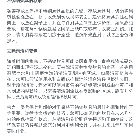
不锈钢炊具的存放
妥善存放是保持不锈钢厨具品质的关键。存放厨具时，切勿将锅
碗瓢盆叠放在一起，以免刮伤或损坏表面。建议将厨具悬挂在锅
架上，或放在架子上，并在每件厨具之间垫上保护垫。如果必须
叠放，请在每件锅碗瓢盆之间垫上纸巾或软布，以防止刮伤。此
外，请将厨具存放在阴凉干燥处，避免阳光直射，以防止变色和
损坏。
去除污渍和变色
随着时间的推移，不锈钢炊具可能会因食用油、食物残渣或硬水
沉积而出现污渍或变色。要去除污渍并恢复炊具的光泽，首先用
温肥皂水和非研磨性海绵清洗受影响的区域。如果污渍仍然存
在，您可以尝试使用水和白醋或柠檬汁的混合液轻轻擦洗表面。
对于顽固污渍，您还可以使用市售的不锈钢清洁剂或由小苏打和
水制成的糊状物。只需将清洁剂涂抹在受影响的区域，静置几分
钟，然后用海绵或软布轻轻擦洗即可。
总之，妥善保养和维护对于保持不锈钢炊具的最佳外观和性能至
关重要。遵循本文概述的技巧，您可以确保您的炊具在未来几年
内始终保持最佳状态。从清洁和养护到避免损坏和正确存放，这
些保养技巧将帮助您充分利用不锈钢炊具，并在未来几年里享用
美味佳肴。