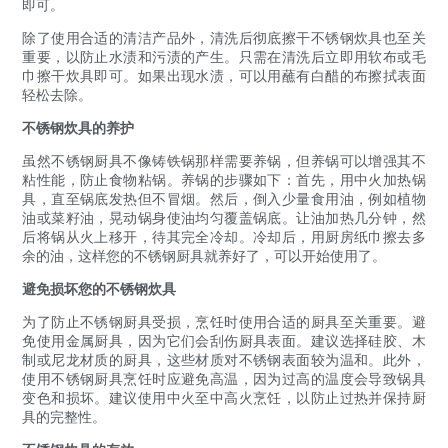
即可。
除了使用合适的清洁产品外，清洗后彻底擦干不锈钢炊具也至关
重要，以防止水渍和污渍的产生。只需在清洗后立即用软布或毛
巾擦干炊具即可。如果出现水渍，可以用蘸有白醋的布擦拭表面
轻松去除。
不锈钢炊具的养护
虽然不锈钢厨具不像铸铁锅那样需要养锅，但养锅可以增强其不
粘性能，防止食物粘锅。养锅的步骤如下：首先，用中火加热锅
具，直至锅底发热但不冒烟。然后，倒入少量食用油，例如植物
油或菜籽油，晃动锅身使油均匀覆盖锅底。让油加热几分钟，然
后将锅从火上移开，待其完全冷却。冷却后，用厨房纸巾擦去多
余的油，这样您的不锈钢厨具就养好了，可以开始使用了。
避免损坏您的不锈钢炊具
为了防止不锈钢厨具受损，烹饪时使用合适的厨具至关重要。避
免使用金属厨具，因为它们会刮伤厨具表面。建议选择硅胶、木
制或尼龙材质的厨具，这些材质对不锈钢表面较为温和。此外，
使用不锈钢厨具烹饪时应避免高温，因为过高的温度会导致锅具
变色和损坏。建议使用中火至中高火烹饪，以防止过热并保持厨
具的完整性。