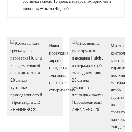
составляет около 15 дней, а товаров, которых нет в
наличии, — около 45 дней.
Наша
Мы строго
продукция
контролиру
хорошо
качество и
продается в
управление
торговых
поступающ
центрах и
материалам
супермаркетах.
чтобы
гарантиров
их
соответстви
националь
стандартам.