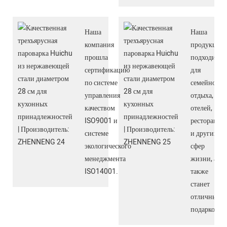
Наша
Наша
компания
продукция
прошла
подходит
сертификацию
для
по системе
семейного
управления
отдыха,
качеством
отелей,
ISO9001 и
ресторанов
системе
и других
экологического
сфер
менеджмента
жизни, а
ISO14001.
также
станет
отличным
подарком.