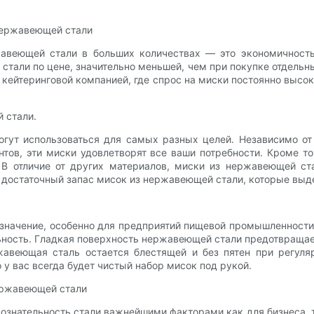
нержавеющей стали
авеющей стали в больших количествах — это экономичность.
тали по цене, значительно меньшей, чем при покупке отдельн
кейтеринговой компанией, где спрос на миски постоянно высо
 стали.
гут использоваться для самых разных целей. Независимо от 
тов, эти миски удовлетворят все ваши потребности. Кроме то
. В отличие от других материалов, миски из нержавеющей ст
м достаточный запас мисок из нержавеющей стали, которые вы
значение, особенно для предприятий пищевой промышленности
ьность. Гладкая поверхность нержавеющей стали предотвращае
ржавеющая сталь остается блестящей и без пятен при регуля
у вас всегда будет чистый набор мисок под рукой.
ержавеющей стали
сознательность стали важнейшими факторами как для бизнеса,