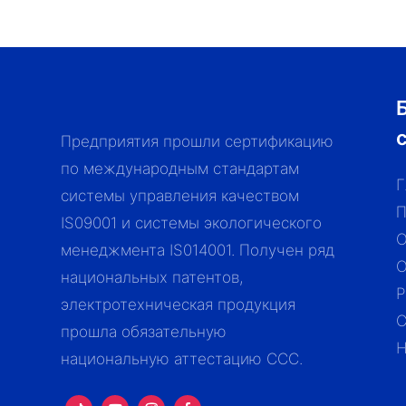
Предприятия прошли сертификацию
по международным стандартам
системы управления качеством
П
IS09001 и системы экологического
менеджмента IS014001. Получен ряд
О
национальных патентов,
Р
электротехническая продукция
С
прошла обязательную
Н
национальную аттестацию CCC.