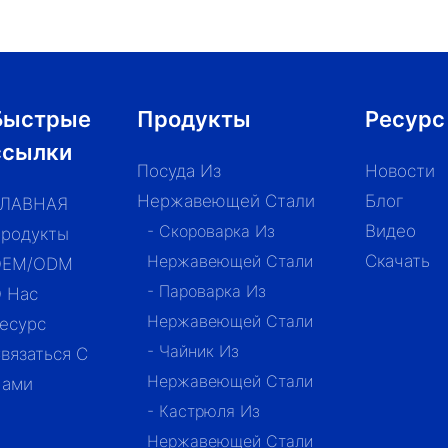
Быстрые
Продукты
Ресурс
ссылки
Посуда Из
Новости
Нержавеющей Стали
Блог
ГЛАВНАЯ
- Скороварка Из
Видео
родукты
Нержавеющей Стали
Скачать
OEM/ODM
- Пароварка Из
 Нас
Нержавеющей Стали
есурс
- Чайник Из
вязаться С
Нержавеющей Стали
ами
- Кастрюля Из
Нержавеющей Стали