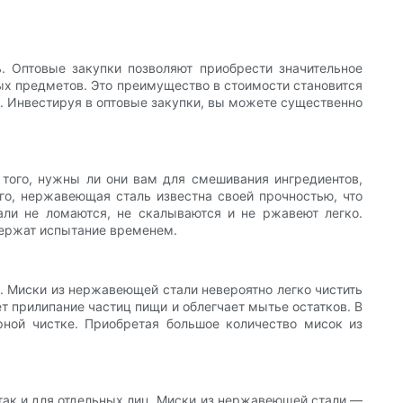
 Оптовые закупки позволяют приобрести значительное
ых предметов. Это преимущество в стоимости становится
к. Инвестируя в оптовые закупки, вы можете существенно
того, нужны ли они вам для смешивания ингредиентов,
го, нержавеющая сталь известна своей прочностью, что
али не ломаются, не скалываются и не ржавеют легко.
держат испытание временем.
. Миски из нержавеющей стали невероятно легко чистить
т прилипание частиц пищи и облегчает мытье остатков. В
рной чистке. Приобретая большое количество мисок из
 так и для отдельных лиц. Миски из нержавеющей стали —