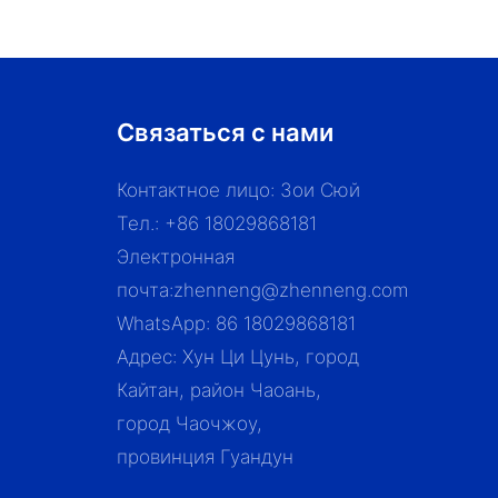
Связаться с нами
Контактное лицо: Зои Сюй
Тел.: +86 18029868181
Электронная
почта:
zhenneng@zhenneng.com
WhatsApp: 86 18029868181
Адрес: Хун Ци Цунь, город
Кайтан, район Чаоань,
город Чаочжоу,
провинция Гуандун