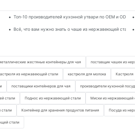
Топ-10 производителей кухонной утвари по OEM и ODM за
для вашей кухни?
Всё, что вам нужно знать о чаше из нержавеющей стали
металлические жестяные контейнеры для чая
поставщик чашек из не
кастрюля из нержавеющей стали
кастрюля для молока
Кастрюля
и
поставщики контейнеров для чая
производители кухонной посу
ей стали
Поднос из нержавеющей стали
Миски из нержавеющей 
 стали
Контейнер для хранения продуктов питания
Посуда из не
ющей стали