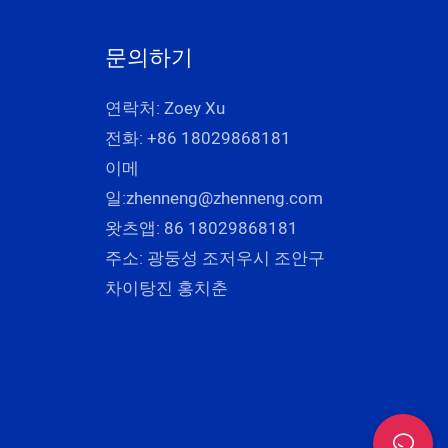
문의하기
연락처: Zoey Xu
전화: +86 18029868181
이메
일:
zhenneng@zhenneng.com
왓츠앱: 86 18029868181
주소: 광둥성 조저우시 조안구
차이탕진 홍치춘