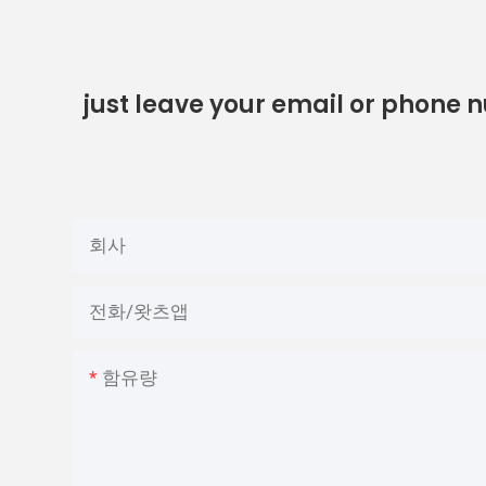
just leave your email or phone 
회사
전화/왓츠앱
함유량