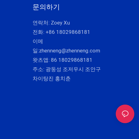
문의하기
연락처: Zoey Xu
전화: +86 18029868181
이메
일:
zhenneng@zhenneng.com
왓츠앱: 86 18029868181
주소: 광둥성 조저우시 조안구
차이탕진 홍치춘