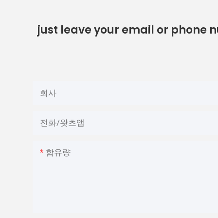
just leave your email or phone 
회사
전화/왓츠앱
함유량