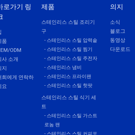
바로가기 링
제품
의지
크
스테인리스 스틸 조리기
소식
구
블로그
집
동영상
- 스테인리스 스틸 압력솥
제품
다운로드
- 스테인리스 스틸 찜기
OEM/ODM
- 스테인리스 스틸 주전자
회사 소개
- 스테인리스 냄비
의지
- 스테인리스 프라이팬
저희에게 연락하
- 스테인리스 스틸 핫팟
세요
스테인리스 스틸 식기 세
트
- 스테인리스 스틸 가스트
로놈 팬
- 스테인리스 스틸 커피포