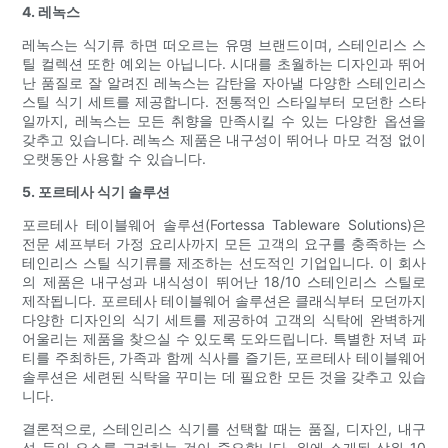
4. 레녹스
레녹스는 식기류 하면 떠오르는 유명 브랜드이며, 스테인리스 스
틸 컬렉션 또한 예외는 아닙니다. 시대를 초월하는 디자인과 뛰어
난 품질로 잘 알려진 레녹스는 감탄을 자아낼 다양한 스테인리스
스틸 식기 세트를 제공합니다. 전통적인 스타일부터 모던한 스타
일까지, 레녹스는 모든 취향을 만족시킬 수 있는 다양한 옵션을
갖추고 있습니다. 레녹스 제품은 내구성이 뛰어나 마모 걱정 없이
오랫동안 사용할 수 있습니다.
5. 포르테사 식기 솔루션
포르테사 테이블웨어 솔루션(Fortessa Tableware Solutions)은
전문 셰프부터 가정 요리사까지 모든 고객의 요구를 충족하는 스
테인리스 스틸 식기류를 제조하는 선도적인 기업입니다. 이 회사
의 제품은 내구성과 내식성이 뛰어난 18/10 스테인리스 스틸로
제작됩니다. 포르테사 테이블웨어 솔루션은 클래식부터 모던까지
다양한 디자인의 식기 세트를 제공하여 고객의 식탁에 완벽하게
어울리는 제품을 찾으실 수 있도록 도와드립니다. 특별한 저녁 파
티를 주최하든, 가족과 함께 식사를 즐기든, 포르테사 테이블웨어
솔루션은 세련된 식탁을 꾸미는 데 필요한 모든 것을 갖추고 있습
니다.
결론적으로, 스테인리스 식기를 선택할 때는 품질, 디자인, 내구
성 등의 요소를 고려하는 것이 중요합니다. 위에 소개된 상위 10