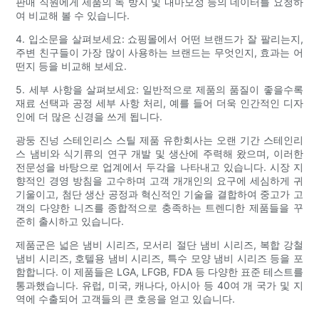
판매 직원에게 제품의 녹 방지 및 내마모성 등의 데이터를 요청하
여 비교해 볼 수 있습니다.
4. 입소문을 살펴보세요: 쇼핑몰에서 어떤 브랜드가 잘 팔리는지,
주변 친구들이 가장 많이 사용하는 브랜드는 무엇인지, 효과는 어
떤지 등을 비교해 보세요.
5. 세부 사항을 살펴보세요: 일반적으로 제품의 품질이 좋을수록
재료 선택과 공정 세부 사항 처리, 예를 들어 더욱 인간적인 디자
인에 더 많은 신경을 쓰게 됩니다.
광둥 진넝 스테인리스 스틸 제품 유한회사는 오랜 기간 스테인리
스 냄비와 식기류의 연구 개발 및 생산에 주력해 왔으며, 이러한
전문성을 바탕으로 업계에서 두각을 나타내고 있습니다. 시장 지
향적인 경영 방침을 고수하며 고객 개개인의 요구에 세심하게 귀
기울이고, 첨단 생산 공정과 혁신적인 기술을 결합하여 중고가 고
객의 다양한 니즈를 종합적으로 충족하는 트렌디한 제품들을 꾸
준히 출시하고 있습니다.
제품군은 넓은 냄비 시리즈, 모서리 절단 냄비 시리즈, 복합 강철
냄비 시리즈, 호텔용 냄비 시리즈, 특수 모양 냄비 시리즈 등을 포
함합니다. 이 제품들은 LGA, LFGB, FDA 등 다양한 표준 테스트를
통과했습니다. 유럽, 미국, 캐나다, 아시아 등 40여 개 국가 및 지
역에 수출되어 고객들의 큰 호응을 얻고 있습니다.