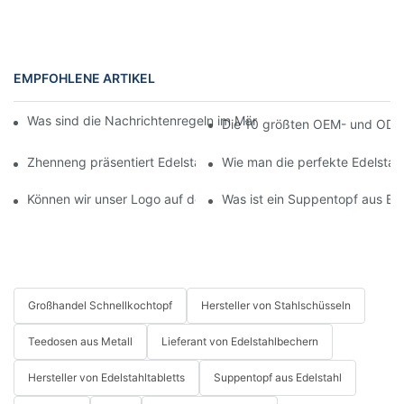
EMPFOHLENE ARTIKEL
Was sind die Nachrichtenregeln im März – Wirtschaftsnachric
Die 10 größten OEM- und ODM-
Zhenneng präsentiert Edelstahlinnovationen auf der Branchen
Wie man die perfekte Edelstah
Können wir unser Logo auf dem Produkt anbringen?
Was ist ein Suppentopf aus Ede
Großhandel Schnellkochtopf
Hersteller von Stahlschüsseln
Teedosen aus Metall
Lieferant von Edelstahlbechern
Hersteller von Edelstahltabletts
Suppentopf aus Edelstahl