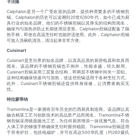
卡法隆
Calphalon是另一个广受欢迎的品牌，提供种类繁多的不锈钢煎
锅。Calphalon的历史可以追溯到20世纪60年代，如今已成为厨
具行业的知名品牌。他们的不锈钢煎锅以其厚实的结构而闻名，
确保均匀加热并防止长期使用后变形。Calphalon煎锅还配备了隔
热手柄，即使在高温烹饪时也能舒适使用。此外，Calphalon煎锅
可放入洗碗机清洗，清洁起来非常方便。
Cuisinart
Cuisinart是烹饪界的知名品牌，以其高品质的厨房电器和炊具而
闻名。该品牌的不锈钢煎锅也不例外，性能卓越，经久耐用。
Cuisinart煎锅采用三层复合结构，即两层不锈钢中间夹一层铝。
这种结构确保快速均匀加热，使这些煎锅适用于各种烹饪方式。
此外，Cuisinart不锈钢煎锅还提供终身保修，让消费者购买无
忧。
特拉蒙蒂纳
Tramontina是一家拥有百年历史的巴西厨具制造商。该品牌以其
融合精湛工艺与创新技术的高品质产品而闻名。Tramontina不锈
钢煎锅采用镜面抛光工艺，为任何厨房增添一抹优雅气息。符合
人体工学的铆接手柄确保烹饪时握持稳固。Tramontina煎锅适用
于所有炉灶，包括电磁炉，并可在高达500华氏度（约260摄氏