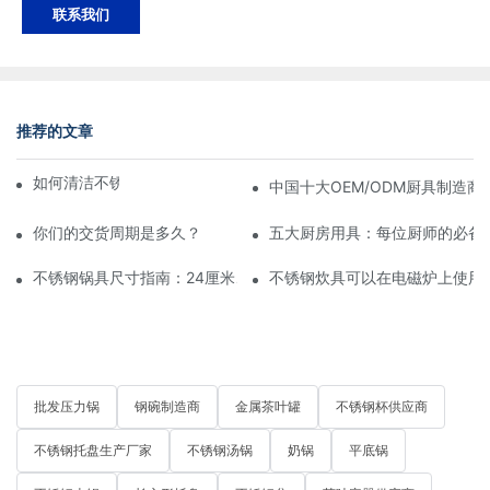
联系我们
推荐的文章
如何清洁不锈钢煎锅
中国十大OEM/ODM厨具制造商
你们的交货周期是多久？
五大厨房用具：每位厨师的必备
不锈钢锅具尺寸指南：24厘米、26厘米和28厘米，哪种尺寸适合您
不锈钢炊具可以在电磁炉上使用
批发压力锅
钢碗制造商
金属茶叶罐
不锈钢杯供应商
不锈钢托盘生产厂家
不锈钢汤锅
奶锅
平底锅