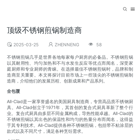
顶级不锈钢煎锅制造商
2025-03-25
ZHENNENG
58
不锈钢煎锅几乎是世界各地每家每户厨房的必备品。不锈钢煎锅
以其耐用性、均匀加热和不与水发生反应等优点而闻名，深受家
庭厨师和专业厨师的青睐。在选择最佳不锈钢煎锅时，品牌和制
造商至关重要。本文将探讨目前市场上一些顶尖的不锈钢煎锅制
造商，介绍他们的发展历程、创新成果和产品系列。
全包覆
All-Clad是一家享誉盛名的美国厨具制造商，专营高品质不锈钢厨
具。All-Clad创立于1971年，其首创的复合式厨具革新了整个行
业。复合式厨具由多层不同金属构成，导热性能卓越。All-Clad的
不锈钢煎锅以其出色的保温性和均匀的热量分布而闻名，这得益
于其专利技术。All-Clad提供各种不锈钢煎锅，包括带不粘涂层的
款式以及不同尺寸，满足各种烹饪需求。