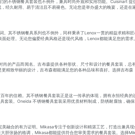
。他们的不锈钢餐具套装也不例外，兼具时尚外观和实用功能。Cuisina
经久耐用、易于清洁且不易褪色。无论您是举办盛大的晚宴，还是在家享受温
名词。其不锈钢餐具系列也不例外，同样秉承了Lenox一贯的精益求精和
面处理。无论您偏爱经典风格还是现代风格，Lenox都能满足您的需求。
时尚的产品而闻名。吉布森提供各种形状、尺寸和设计的餐具套装，总
是更精致华丽的设计，吉布森都能满足您的各种品味和喜好。选择吉布森
者超过百年的信赖。其不锈钢餐具套装正是这一传承的体现，拥有永恒经典
餐具套装。Oneida 不锈钢餐具套装采用优质材料制成，防锈耐腐蚀，确保
格完美融合的有力证明。Mikasa专注于创新设计和精湛工艺，打造出兼
胆张扬的格调，Mikasa都能提供符合您审美需求的餐具套装。选择Mi