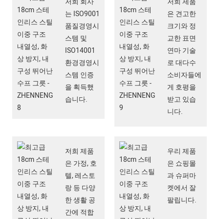
저희 회사
저희 제품
는 ISO9001
은 견고한
품질경영시
크기와 정
스템 및
교한 표면
ISO14001
연마 기술
환경경영시
로 대다수
스템 인증
소비자들에
을 획득했
게 호평을
습니다.
받고 있습
니다.
저희 제품
우리 제품
은 가정, 호
은 쇼핑몰
텔, 레스토
과 슈퍼마
랑 등 다양
켓에서 잘
한 생활 공
팔립니다.
간에 적합