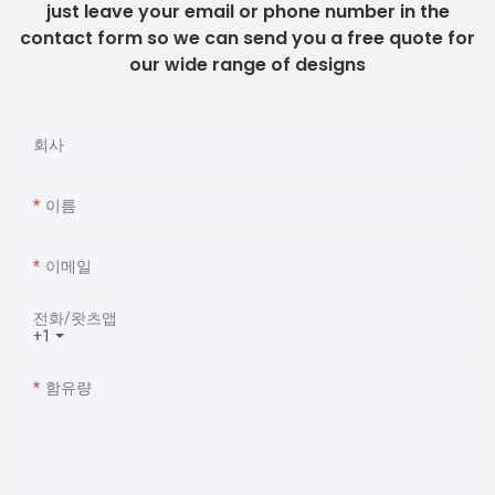
just leave your email or phone number in the
contact form so we can send you a free quote for
our wide range of designs
회사
이름
이메일
전화/왓츠앱
+1
함유량