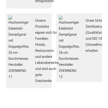
entsprechen.
Unsere
Unser Unterne
Produkte
Zertifizierung
eignen sich für
(Qualitätsma
Familien,
und ISO 14001
Hotels,
(Umweltmanag
Restaurants
erhalten.
und andere
Lebensbereiche
und sind auch
gute
Geschenke.