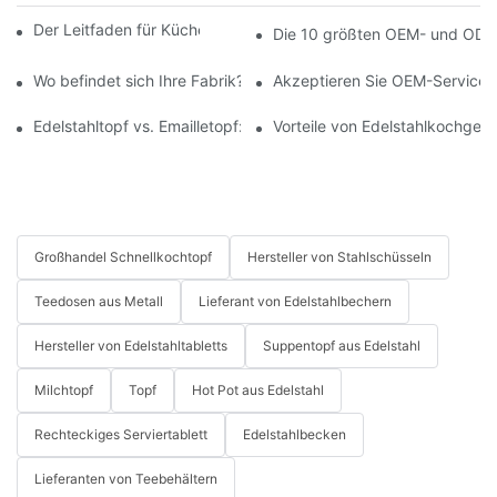
Der Leitfaden für Küchenutensilien aus Edelstahl
Die 10 größten OEM- und ODM-
Wo befindet sich Ihre Fabrik? Wie kann ich sie besuchen?
Akzeptieren Sie OEM-Service?
Edelstahltopf vs. Emailletopf: Welcher ist besser?
Vorteile von Edelstahlkochgesc
Großhandel Schnellkochtopf
Hersteller von Stahlschüsseln
Teedosen aus Metall
Lieferant von Edelstahlbechern
Hersteller von Edelstahltabletts
Suppentopf aus Edelstahl
Milchtopf
Topf
Hot Pot aus Edelstahl
Rechteckiges Serviertablett
Edelstahlbecken
Lieferanten von Teebehältern