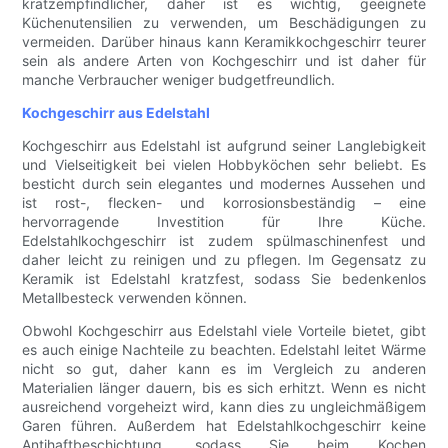
kratzempfindlicher, daher ist es wichtig, geeignete
Küchenutensilien zu verwenden, um Beschädigungen zu
vermeiden. Darüber hinaus kann Keramikkochgeschirr teurer
sein als andere Arten von Kochgeschirr und ist daher für
manche Verbraucher weniger budgetfreundlich.
Kochgeschirr aus Edelstahl
Kochgeschirr aus Edelstahl ist aufgrund seiner Langlebigkeit
und Vielseitigkeit bei vielen Hobbyköchen sehr beliebt. Es
besticht durch sein elegantes und modernes Aussehen und
ist rost-, flecken- und korrosionsbeständig – eine
hervorragende Investition für Ihre Küche.
Edelstahlkochgeschirr ist zudem spülmaschinenfest und
daher leicht zu reinigen und zu pflegen. Im Gegensatz zu
Keramik ist Edelstahl kratzfest, sodass Sie bedenkenlos
Metallbesteck verwenden können.
Obwohl Kochgeschirr aus Edelstahl viele Vorteile bietet, gibt
es auch einige Nachteile zu beachten. Edelstahl leitet Wärme
nicht so gut, daher kann es im Vergleich zu anderen
Materialien länger dauern, bis es sich erhitzt. Wenn es nicht
ausreichend vorgeheizt wird, kann dies zu ungleichmäßigem
Garen führen. Außerdem hat Edelstahlkochgeschirr keine
Antihaftbeschichtung, sodass Sie beim Kochen